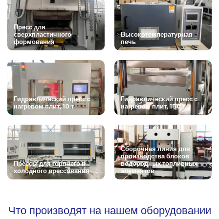
Пресс для
сверхпластичного
Высокотемпературная
формования
печь
Гидравлический пресс с
Гидравлический пресс с
нагревом плит, 10 т
нагревом плит, 150 т
Сборочная линия для
производства блоков
Прессы для горячего и
водородных топливных
холодного прессования
элементов
Что производят на нашем оборудовании