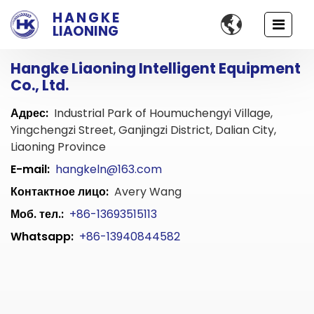
HANGKE

LIAONING
Hangke Liaoning Intelligent Equipment
Co., Ltd.
Адрес:
Industrial Park of Houmuchengyi Village,
Yingchengzi Street, Ganjingzi District, Dalian City,
Liaoning Province
E-mail:
hangkeln@163.com
Контактное лицо:
Avery Wang
Моб. тел.:
+86-13693515113
Whatsapp:
+86-13940844582