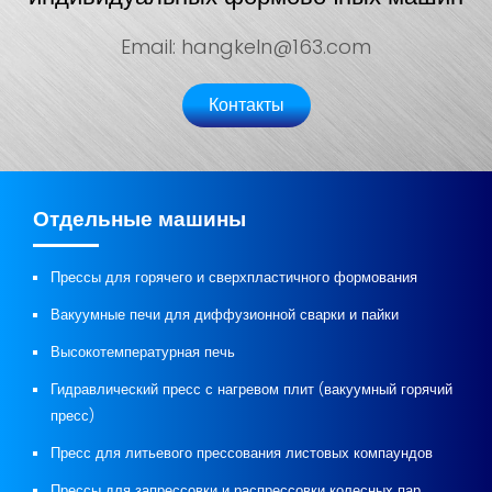
Email: hangkeln@163.com
Контакты
Отдельные машины
Прессы для горячего и сверхпластичного формования
Вакуумные печи для диффузионной сварки и пайки
Высокотемпературная печь
Гидравлический пресс с нагревом плит (вакуумный горячий
пресс)
Пресс для литьевого прессования листовых компаундов
Прессы для запрессовки и распрессовки колесных пар