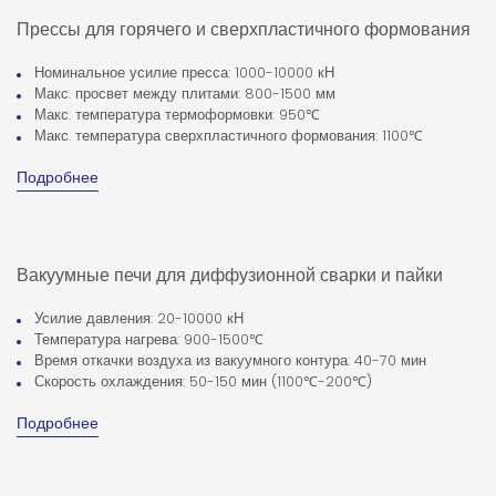
Мы предлагаем комплексные решения для изготовления
Прессы для горячего и сверхпластичного формования
высококачественных деталей из трудноформуемых материалов – от
горячего формования и сверхпластичной штамповки до
Номинальное усилие пресса: 1000-10000 кН
диффузионной сварки и разработки специализированного
Макс. просвет между плитами: 800-1500 мм
оборудования.
Макс. температура термоформовки: 950℃
Макс. температура сверхпластичного формования: 1100℃
Подробнее
Вакуумные печи для диффузионной сварки и пайки
Усилие давления: 20-10000 кН
Температура нагрева: 900-1500℃
Время откачки воздуха из вакуумного контура: 40-70 мин
Скорость охлаждения: 50-150 мин (1100℃-200℃)
Подробнее