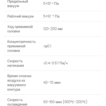
Предельный
5×10⁻⁴ Па
вакуум
Рабочий вакуум
5×10 ⁻³ Па
Ход прижимной
120-200 мм
головки
Концентричность
прижимной
≤φ0.1
головки
Скорость
≤0.4-0.67 Па/ч
натекания
Время откачки
воздуха из
40-70 мин
вакуумного
контура
Скорость
50-150 мин (1100℃-200℃)
охлаждения